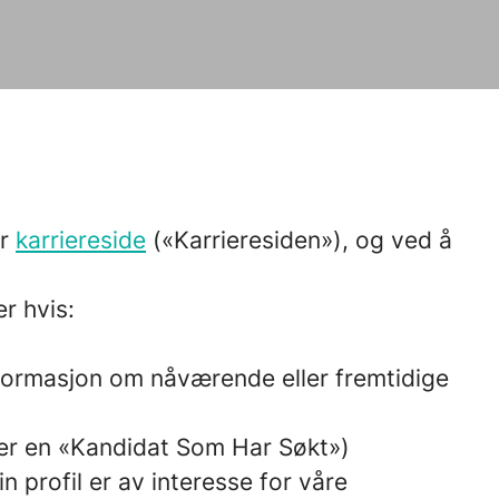
år
karriereside
(«Karrieresiden»), og ved å
r hvis:
informasjon om nåværende eller fremtidige
m er en «Kandidat Som Har Søkt»)
n profil er av interesse for våre