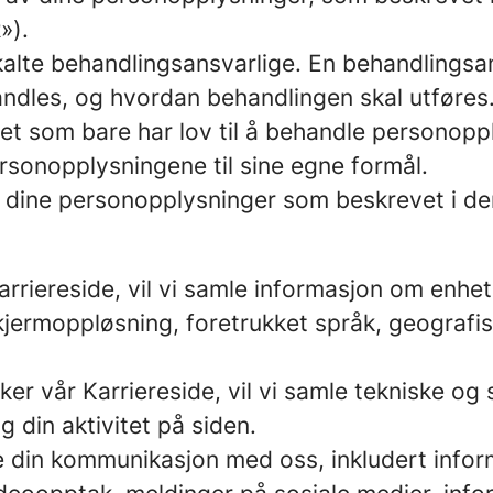
»).
såkalte behandlingsansvarlige. En behandling
ndles, og hvordan behandlingen skal utføres.
et som bare har lov til å behandle personopp
rsonopplysningene til sine egne formål.
er dine personopplysninger som beskrevet i d
?
rriereside, vil vi samle informasjon om enhe
skjermoppløsning, foretrukket språk, geografi
er vår Karriereside, vil vi samle tekniske og 
 din aktivitet på siden.
re din kommunikasjon med oss, inkludert inf