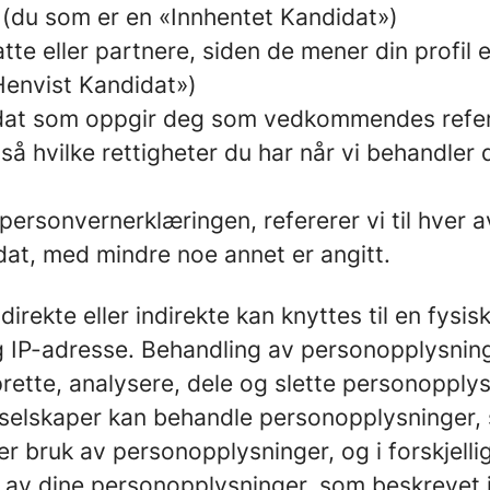
r (du som er en «Innhentet Kandidat»)
te eller partnere, siden de mener din profil 
«Henvist Kandidat»)
idat som oppgir deg som vedkommendes refer
å hvilke rettigheter du har når vi behandler
personvernerklæringen, refererer vi til hver
dat, med mindre noe annet er angitt.
irekte eller indirekte kan knyttes til en fys
 IP-adresse. Behandling av personopplysning
ette, analysere, dele og slette personopplys
 selskaper kan behandle personopplysninger, s
per bruk av personopplysninger, og i forskjell
k av dine personopplysninger, som beskrevet