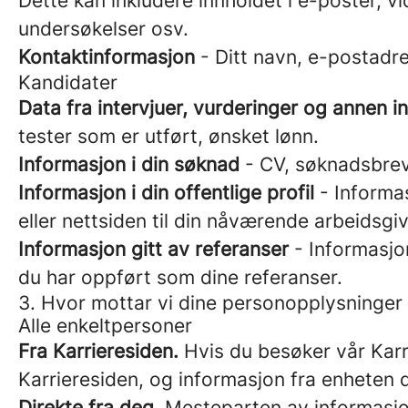
Dette kan inkludere innholdet i e-poster, v
undersøkelser osv.
Kontaktinformasjon
- Ditt navn, e-postadr
Kandidater
Data fra intervjuer, vurderinger og annen 
tester som er utført, ønsket lønn.
Informasjon i din søknad
- CV, søknadsbrev,
Informasjon i din offentlige profil
- Informas
eller nettsiden til din nåværende arbeidsgiv
Informasjon gitt av referanser
- Informasjon
du har oppført som dine referanser.
3. Hvor mottar vi dine personopplysninger 
Alle enkeltpersoner
Fra Karrieresiden.
Hvis du besøker vår Karri
Karrieresiden, og informasjon fra enheten d
Direkte fra deg.
Mesteparten av informasjon