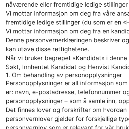
nåværende eller fremtidige ledige stillinge
Vi mottar informasjon om deg fra våre ansat
fremtidige ledige stillinger (du som er en 
Vi mottar informasjon om deg fra en kand
Denne personvernerklæringen beskriver ogs
kan utøve disse rettighetene.
Når vi bruker begrepet «Kandidat» i denne 
Søkt, Innhentet Kandidat og Henvist Kandi
1. Om behandling av personopplysninger
Personopplysninger er all informasjon som d
er: navn, e-postadresse, telefonnummer og
personopplysninger – som å samle inn, oppr
Det finnes lover og forskrifter om hvordan
personvernlover gjelder for forskjellige ty
personvernlov som er relevant for vår bru