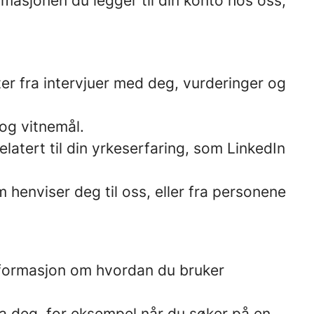
rmasjonen du legger til din konto hos oss,
er fra intervjuer med deg, vurderinger og
og vitnemål.
elatert til din yrkeserfaring, som LinkedIn
 henviser deg til oss, eller fra personene
informasjon om hvordan du bruker
a deg, for eksempel når du søker på en