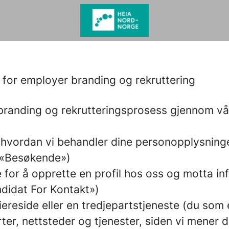
for employer branding og rekruttering
 branding og rekrutteringsprosess gjennom v
 hvordan vi behandler dine personopplysninge
n «Besøkende»)
e for å opprette en profil hos oss og motta 
ndidat For Kontakt»)
rriereside eller en tredjepartstjeneste (du so
er, nettsteder og tjenester, siden vi mener di