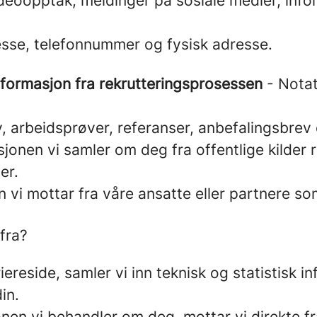
ideoopptak, meldinger på sosiale medier, info
esse, telefonnummer og fysisk adresse.
informasjon fra rekrutteringsprosessen
- Notat
 arbeidsprøver, referanser, anbefalingsbrev 
jonen vi samler om deg fra offentlige kilder r
er.
 vi mottar fra våre ansatte eller partnere som
fra?
ereside, samler vi inn teknisk og statistisk 
in.
en vi behandler om deg, mottar vi direkte fr