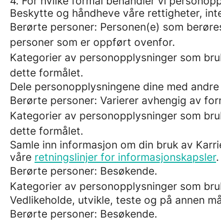
4. For hvilke formål behandler vi personop
Beskytte og håndheve våre rettigheter, inte
Berørte personer: Personen(e) som berøres 
personer som er oppført ovenfor.
Kategorier av personopplysninger som bruk
dette formålet.
Dele personopplysningene dine med andre m
Berørte personer: Varierer avhengig av for
Kategorier av personopplysninger som bruk
dette formålet.
Samle inn informasjon om din bruk av Karri
våre
retningslinjer for informasjonskapsler
.
Berørte personer: Besøkende.
Kategorier av personopplysninger som bru
Vedlikeholde, utvikle, teste og på annen må
Berørte personer: Besøkende.